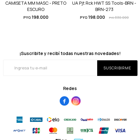
CAMISETA MM MASC - PRETO
UA Pjt Rck HWT SS Tools-BRN -
ESCURO
BRN-273
198.000
198.000
PYG
PYG
330.000
PYG
¡Suscribite y recibí todas nuestras novedades!
SUSCRIBIRME
Redes

