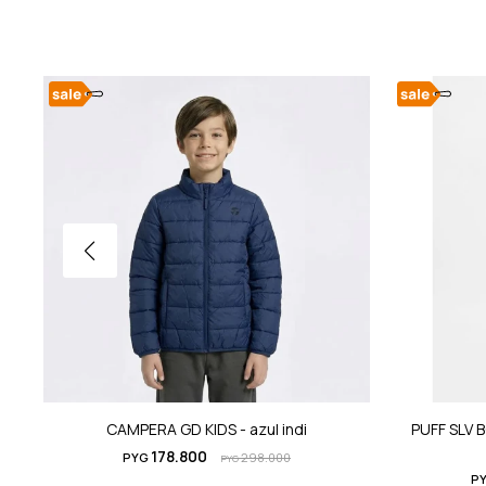
CAMPERA GD KIDS - azul indi
PUFF SLV 
178.800
PYG
298.000
PYG
P