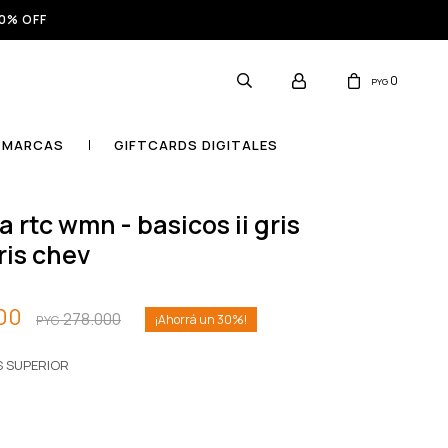
0% OFF
0
PYG
MARCAS
GIFTCARDS DIGITALES
ris chev
00
278.000
30
PYG
S SUPERIOR