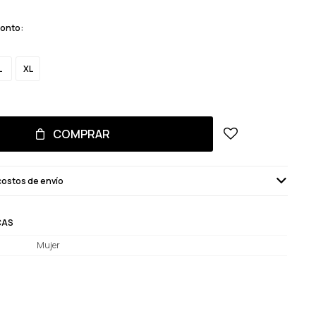
monto:
L
XL
COMPRAR
costos de envío
CAS
Mujer