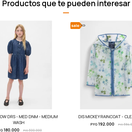
Productos que te pueden interesar
BOW DRS - MED DNM - MEDIUM
DIS MICKEY RAINCOAT - CL
WASH
192.000
PYG
384.
PYG
180.000
YG
300.000
PYG