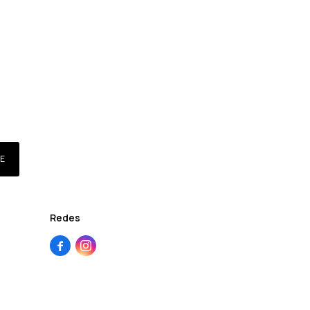
E
Redes

