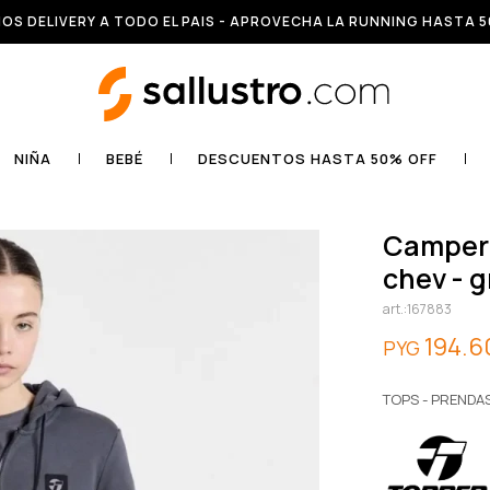
OS DELIVERY A TODO EL PAIS - APROVECHA LA RUNNING HASTA 5
NIÑA
BEBÉ
DESCUENTOS HASTA 50% OFF
campera rtc wmn - basicos ii gris
chev - g
167883
194.6
PYG
TOPS - PRENDA