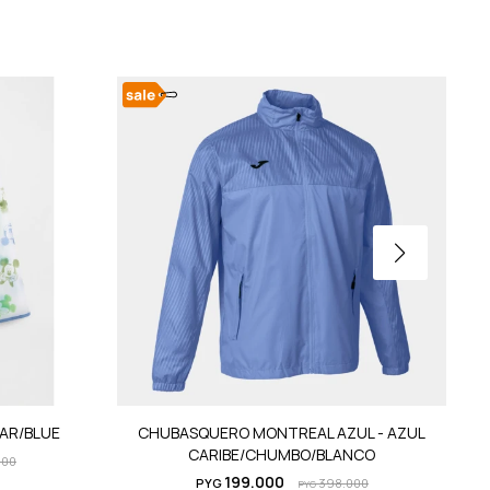
EAR/BLUE
CHUBASQUERO MONTREAL AZUL - AZUL
CARIBE/CHUMBO/BLANCO
000
199.000
PYG
398.000
PYG