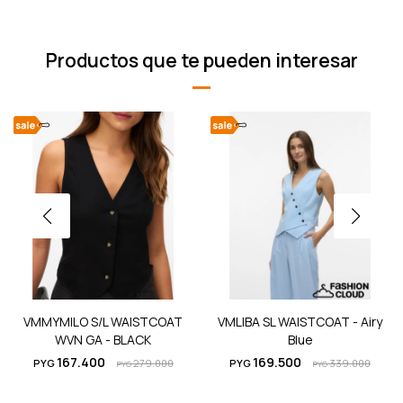
Productos que te pueden interesar
VMMYMILO S/L WAISTCOAT
VMLIBA SL WAISTCOAT - Airy
WVN GA - BLACK
Blue
167.400
169.500
PYG
279.000
PYG
339.000
PYG
PYG