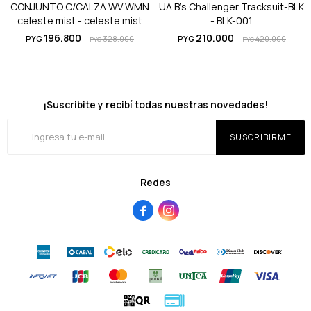
CONJUNTO C/CALZA WV WMN
UA B's Challenger Tracksuit-BLK
celeste mist - celeste mist
- BLK-001
196.800
210.000
PYG
328.000
PYG
420.000
PYG
PYG
¡Suscribite y recibí todas nuestras novedades!
SUSCRIBIRME
Redes

