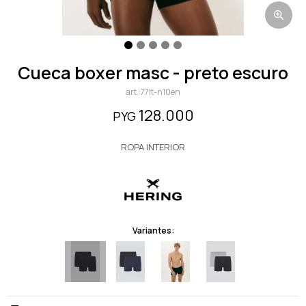
cueca boxer masc - preto escuro
77lt-n10en
128.000
PYG
ROPA INTERIOR
Variantes: