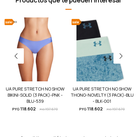
Productos que te pueden interesar
UA PURE STRETCH NO SHOW
UA PURE STRETCH NO SHOW
BIKINI-SOLID (3 PACK)-PNK -
THONG-NOVELTY (3 PACK)-BLU
BLU-539
- BLK-001
118.602
118.602
PYG
197.670
PYG
197.670
PYG
PYG