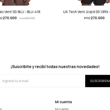
lo Vent SS-BLU - BLU-418
UA Tech Vent Jcqrd SS-GRN 
270.000
270.000
YG
450.000
PYG
PYG
¡Suscribite y recibí todas nuestras novedades!
SUSCRIBIRM
Mi cuenta
ar
Mi cuenta