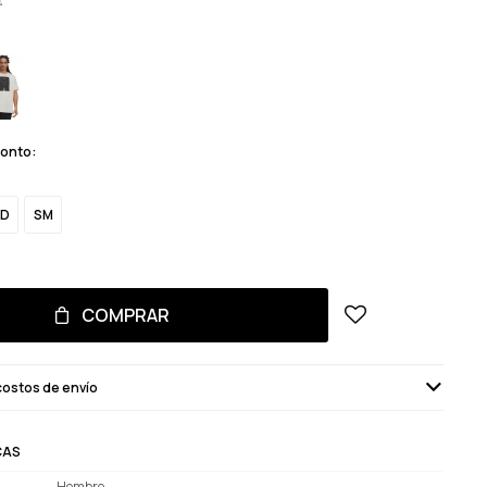
monto:
D
SM
COMPRAR
costos de envío
CAS
Hombre