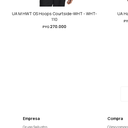
UA M HWT OS Hoops Courtside-WHT - WHT-
UA Ha
110
P
270.000
PYG
Empresa
Compra
Grupo Sallustro
Cómo compr