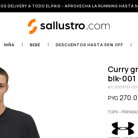
OS DELIVERY A TODO EL PAIS - APROVECHA LA RUNNING HASTA 5
NIÑA
BEBÉ
DESCUENTOS HASTA 50% OFF
curry greatest shooter tee-wht -
blk-001
6009781-001
270.
PYG
TOPS - PRENDA