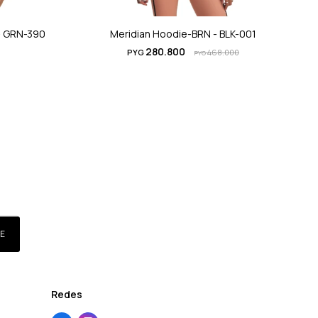
- GRN-390
Meridian Hoodie-BRN - BLK-001
280.800
PYG
468.000
PYG
E
Redes