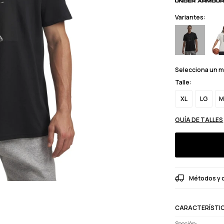
Variantes:
Selecciona un 
Talle:
XL
LG
M
GUÍA DE TALLES
Métodos y 
CARACTERÍSTI
Sección