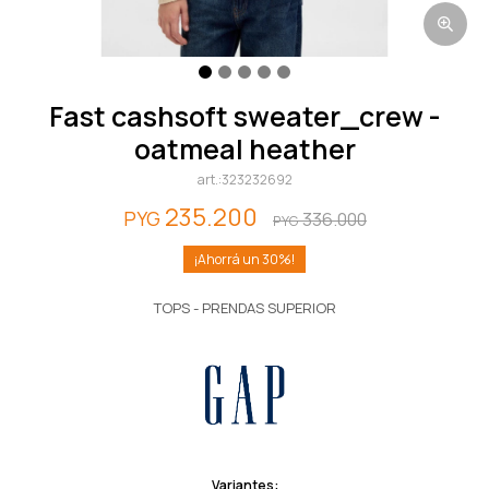
fast cashsoft sweater_crew -
oatmeal heather
323232692
235.200
PYG
336.000
PYG
30
TOPS - PRENDAS SUPERIOR
Variantes: