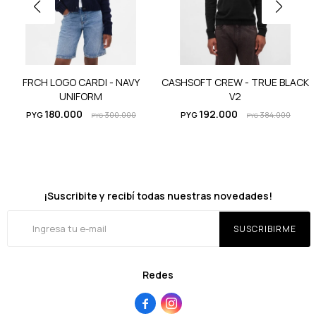
FRCH LOGO CARDI - NAVY
CASHSOFT CREW - TRUE BLACK
UNIFORM
V2
180.000
192.000
PYG
300.000
PYG
384.000
PYG
PYG
¡Suscribite y recibí todas nuestras novedades!
SUSCRIBIRME
Redes

