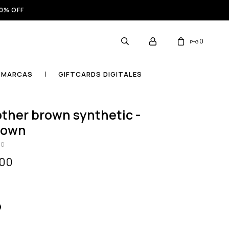
0% OFF
0
PYG
MARCAS
GIFTCARDS DIGITALES
rown
40
000