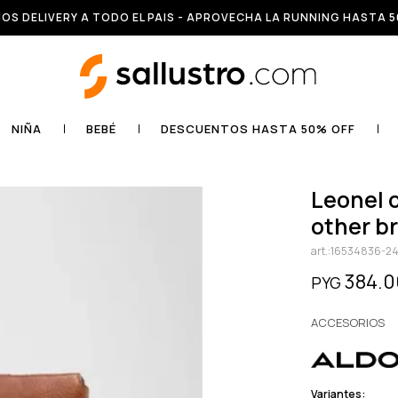
OS DELIVERY A TODO EL PAIS - APROVECHA LA RUNNING HASTA 5
NIÑA
BEBÉ
DESCUENTOS HASTA 50% OFF
leonel other brown synthetic -
other b
16534836-2
384.
PYG
ACCESORIOS
Variantes: