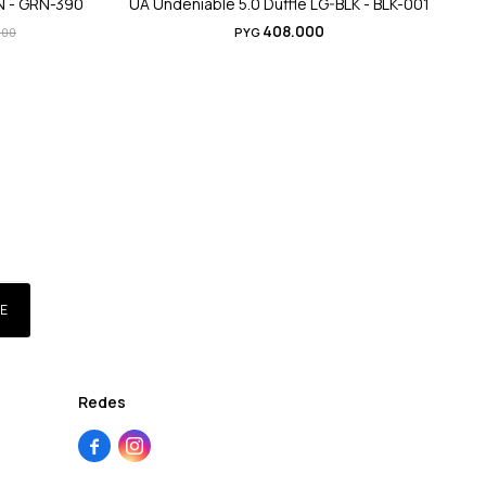
N - GRN-390
UA Undeniable 5.0 Duffle LG-BLK - BLK-001
408.000
000
PYG
E
Redes

