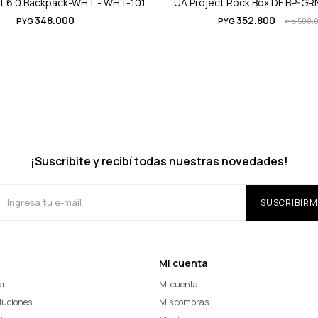
rt 6.0 Backpack-WHT - WHT-101
UA Project Rock Box DF BP-GR
348.000
352.800
PYG
PYG
588.
PYG
¡Suscribite y recibí todas nuestras novedades!
SUSCRIBIRM
Mi cuenta
ar
Mi cuenta
oluciones
Mis compras