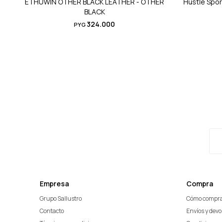
ETHUWIN OTHER BLACK LEATHER - OTHER
Hustle Spo
BLACK
324.000
PYG
Empresa
Compra
Grupo Sallustro
Cómo compr
Contacto
Envíos y dev