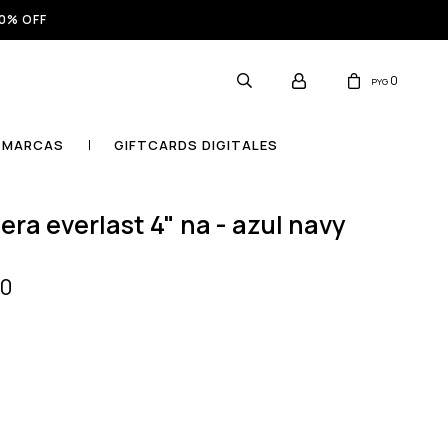
0% OFF
0
PYG
MARCAS
GIFTCARDS DIGITALES
era everlast 4" na - azul navy
00