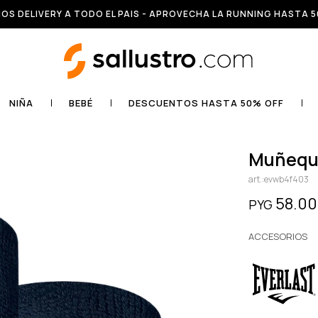
OS DELIVERY A TODO EL PAIS - APROVECHA LA RUNNING HASTA 5
NIÑA
BEBÉ
DESCUENTOS HASTA 50% OFF
muñequ
evwb4f403
58.0
PYG
ACCESORIOS