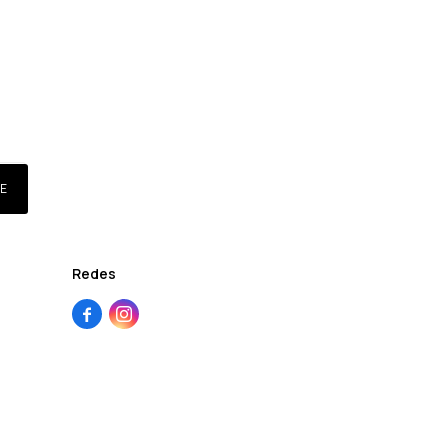
E
Redes

