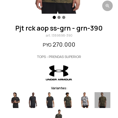
pjt rck aop ss-grn - grn-390
1389898-390
270.000
PYG
TOPS - PRENDAS SUPERIOR
Variantes: