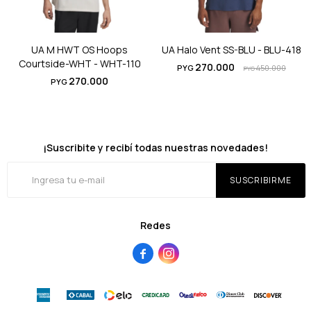
UA M HWT OS Hoops
UA Halo Vent SS-BLU - BLU-418
Courtside-WHT - WHT-110
270.000
PYG
450.000
PYG
270.000
PYG
¡Suscribite y recibí todas nuestras novedades!
SUSCRIBIRME
Redes

