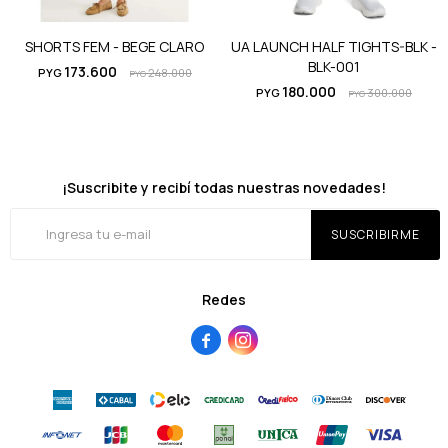
SHORTS FEM - BEGE CLARO
UA LAUNCH HALF TIGHTS-BLK -
BLK-001
173.600
PYG
248.000
PYG
180.000
PYG
300.000
PYG
¡Suscribite y recibí todas nuestras novedades!
SUSCRIBIRME
Redes

