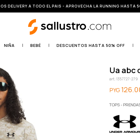
OS DELIVERY A TODO EL PAIS - APROVECHA LA RUNNING HASTA 5
NIÑA
BEBÉ
DESCUENTOS HASTA 50% OFF
ua abc
1357727-279
126.0
PYG
TOPS - PRENDA