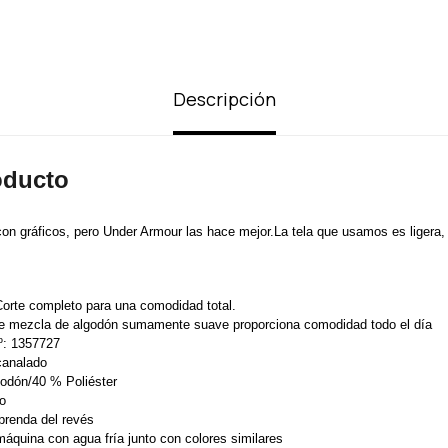
Descripción
oducto
on gráficos, pero Under Armour las hace mejor.La tela que usamos es ligera
orte completo para una comodidad total.
de mezcla de algodón sumamente suave proporciona comodidad todo el día
.º: 1357727
canalado
odón/40 % Poliéster
o
 prenda del revés
máquina con agua fría junto con colores similares