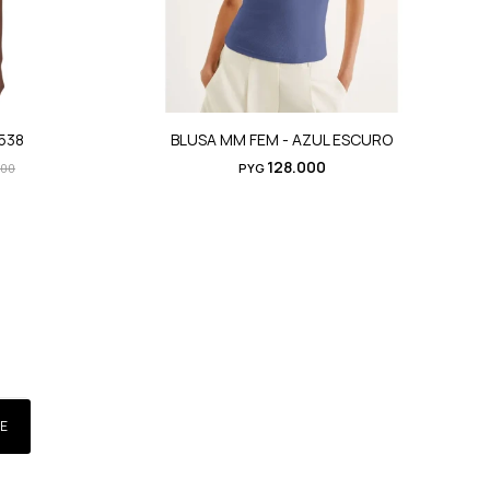
-538
BLUSA MM FEM - AZUL ESCURO
128.000
000
PYG
E