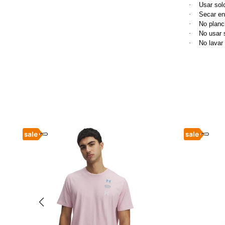
·
Usar sol
·
Secar en
·
No planc
·
No usar 
·
No lavar