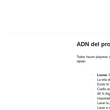
ADN del pr
Todos hacen playeras c
rápido.
·
Loose:
C
·
La tela 
·
Estilo N
·
Cuello a
·
60 % Alg
·
Importad
·
Lavar la
·
Lavar a 