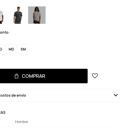
monto:
G
MD
SM
COMPRAR
costos de envío
CAS
Hombre