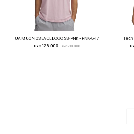
UA M 60/40S EVOL LOGO SS-PNK - PNK-647
Tech 
126.000
PYG
210.000
P
PYG