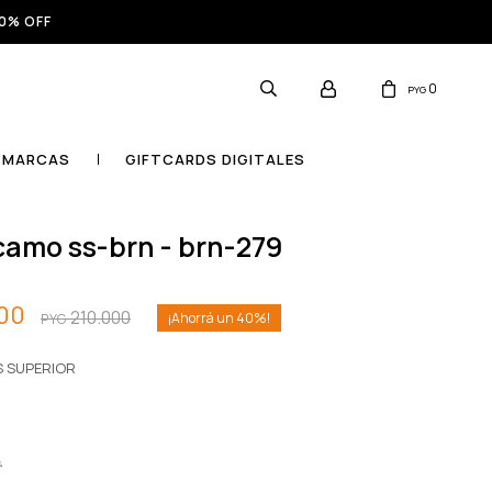
0% OFF
0
PYG
MARCAS
GIFTCARDS DIGITALES
 camo ss-brn - brn-279
00
210.000
40
PYG
S SUPERIOR