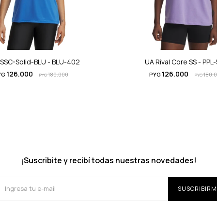
SSC-Solid-BLU - BLU-402
UA Rival Core SS - PPL
126.000
126.000
YG
180.000
PYG
180.
PYG
PYG
¡Suscribite y recibí todas nuestras novedades!
SUSCRIBIRM