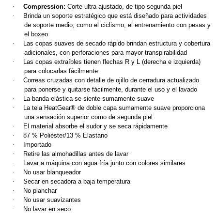
·
Compression:
Corte ultra ajustado, de tipo segunda piel
·
Brinda un soporte estratégico que está diseñado para actividades
de soporte medio, como el ciclismo, el entrenamiento con pesas y
el boxeo
·
Las copas suaves de secado rápido brindan estructura y cobertura
adicionales, con perforaciones para mayor transpirabilidad
·
Las copas extraíbles tienen flechas R y L (derecha e izquierda)
para colocarlas fácilmente
·
Correas cruzadas con detalle de ojillo de cerradura actualizado
para ponerse y quitarse fácilmente, durante el uso y el lavado
·
La banda elástica se siente sumamente suave
·
La tela HeatGear® de doble capa sumamente suave proporciona
una sensación superior como de segunda piel
·
El material absorbe el sudor y se seca rápidamente
·
87 % Poliéster/13 % Elastano
·
Importado
·
Retire las almohadillas antes de lavar
·
Lavar a máquina con agua fría junto con colores similares
·
No usar blanqueador
·
Secar en secadora a baja temperatura
·
No planchar
·
No usar suavizantes
·
No lavar en seco