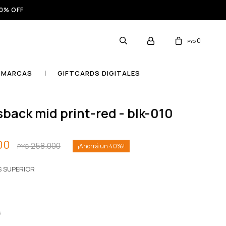
0% OFF
0
PYG
MARCAS
GIFTCARDS DIGITALES
ssback mid print-red - blk-010
00
258.000
40
PYG
S SUPERIOR