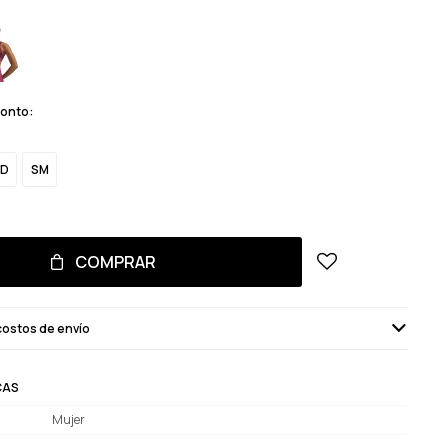
monto:
D
SM
COMPRAR
costos de envío
CAS
Mujer