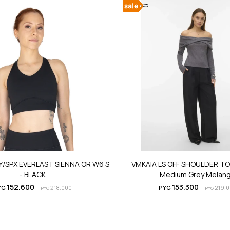
Y/SPX EVERLAST SIENNA OR W6 S
VMKAIA LS OFF SHOULDER TOP
- BLACK
Medium Grey Melan
152.600
153.300
YG
218.000
PYG
219.
PYG
PYG