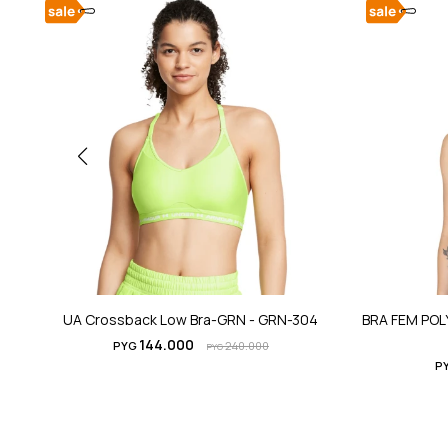
UA Crossback Low Bra-GRN - GRN-304
BRA FEM POL
144.000
PYG
240.000
PYG
P