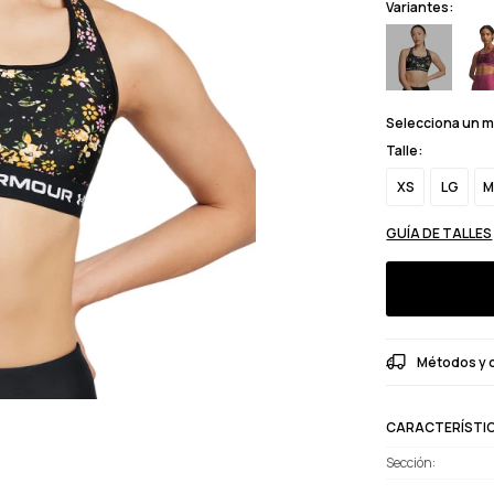
Variantes:
Selecciona un 
Talle:
XS
LG
M
GUÍA DE TALLES
Métodos y 
CARACTERÍSTI
Sección