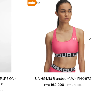
 JRS GA -
UA HG Mid Branded-YLW - PNK-672
ge
162.000
PYG
270.000
PYG
000