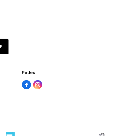
E
Redes

