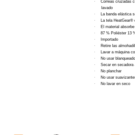
·
Correas cruzadas co
lavado
·
La banda elástica 
·
La tela HeatGear® 
·
El material absorbe
·
87 % Poliéster 13 
·
Importado
·
Retire las almohadi
·
Lavar a máquina con
·
No usar blanqueado
·
Secar en secadora 
·
No planchar
·
No usar suavizante
·
No lavar en seco