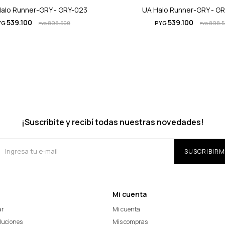
alo Runner-GRY - GRY-023
UA Halo Runner-GRY - G
539.100
539.100
YG
898.500
PYG
898.
PYG
PYG
¡Suscribite y recibí todas nuestras novedades!
SUSCRIBIRM
Mi cuenta
ar
Mi cuenta
oluciones
Mis compras