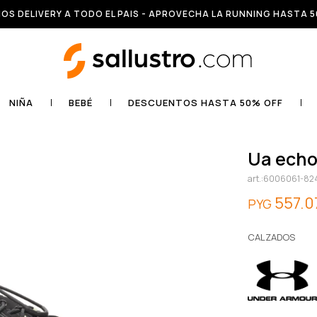
OS DELIVERY A TODO EL PAIS - APROVECHA LA RUNNING HASTA 5
NIÑA
BEBÉ
DESCUENTOS HASTA 50% OFF
ua ech
6006061-82
557.0
PYG
CALZADOS