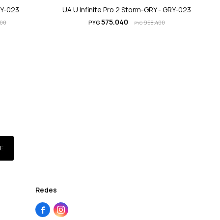
RY-023
UA U Infinite Pro 2 Storm-GRY - GRY-023
U
575.040
500
PYG
958.400
PYG
E
Redes

