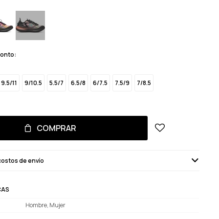
monto:
9.5/11
9/10.5
5.5/7
6.5/8
6/7.5
7.5/9
7/8.5
COMPRAR
costos de envío
CAS
Hombre, Mujer