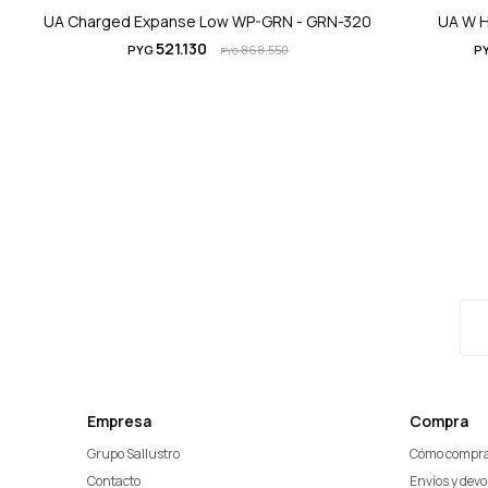
UA Charged Expanse Low WP-GRN - GRN-320
UA W H
521.130
PYG
868.550
P
PYG
Empresa
Compra
Grupo Sallustro
Cómo compr
Contacto
Envíos y dev