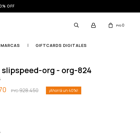
0% OFF
0
PYG
MARCAS
GIFTCARDS DIGITALES
o slipspeed-org - org-824
4
70
928.450
40
PYG