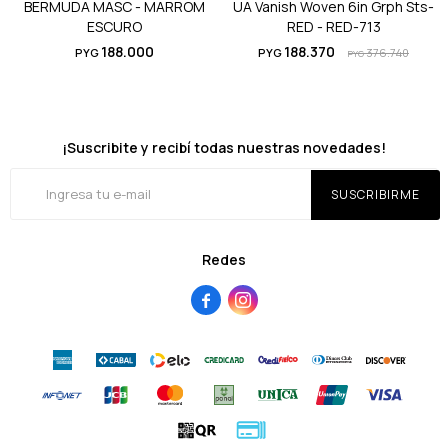
BERMUDA MASC - MARROM
UA Vanish Woven 6in Grph Sts-
ESCURO
RED - RED-713
188.000
188.370
PYG
PYG
376.740
PYG
¡Suscribite y recibí todas nuestras novedades!
SUSCRIBIRME
Redes

