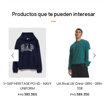
Productos que te pueden interesar
V-GAP HERITAGE PO HD - NAVY
UA Rival LW Crew-GRN - GRN-
UNIFORM
338
383.360
389.350
PYG
PYG