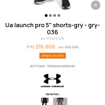
ua launch pro 5'' shorts-gry - gry-
036
1376509-036
216.000
PYG
360.000
PYG
40
BOTTOMS - PRENDAS INFERIOR
Variantes: