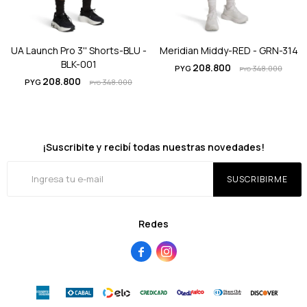
UA Launch Pro 3'' Shorts-BLU -
Meridian Middy-RED - GRN-314
BLK-001
208.800
PYG
348.000
PYG
208.800
PYG
348.000
PYG
¡Suscribite y recibí todas nuestras novedades!
SUSCRIBIRME
Redes

