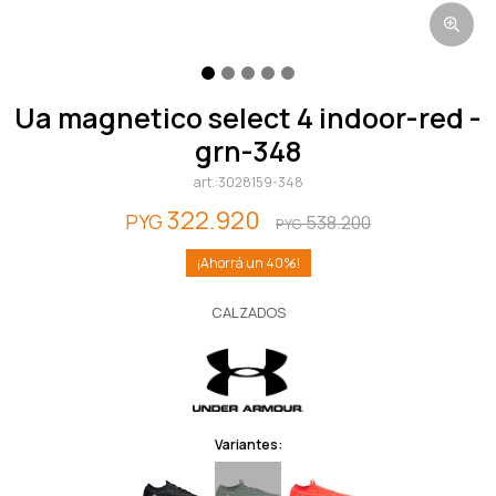
ua magnetico select 4 indoor-red -
grn-348
3028159-348
322.920
PYG
538.200
PYG
40
CALZADOS
Variantes: