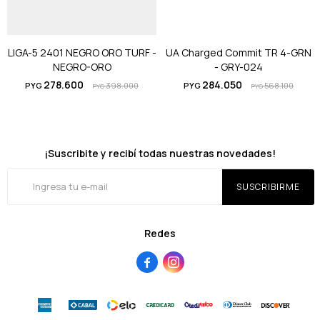
LIGA-5 2401 NEGRO ORO TURF -
UA Charged Commit TR 4-GRN
NEGRO-ORO
- GRY-024
278.600
284.050
PYG
398.000
PYG
568.100
PYG
PYG
¡Suscribite y recibí todas nuestras novedades!
SUSCRIBIRME
Redes

