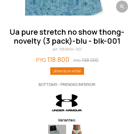
ua pure stretch no show thong-
novelty (3 pack)-blu - blk-001
1383894-001
118.800
PYG
198.000
PYG
40
BOTTOMS - PRENDAS INFERIOR
Variantes: