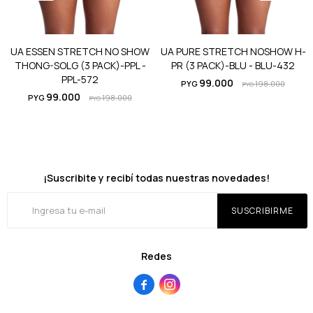
UA ESSEN STRETCH NO SHOW
UA PURE STRETCH NOSHOW H-
THONG-SOLG (3 PACK)-PPL -
PR (3 PACK)-BLU - BLU-432
PPL-572
99.000
PYG
198.000
PYG
99.000
PYG
198.000
PYG
¡Suscribite y recibí todas nuestras novedades!
SUSCRIBIRME
Redes

