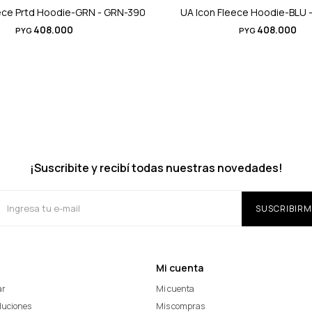
eece Prtd Hoodie-GRN - GRN-390
UA Icon Fleece Hoodie-BLU 
408.000
408.000
PYG
PYG
¡Suscribite y recibí todas nuestras novedades!
SUSCRIBIRM
Mi cuenta
ar
Mi cuenta
oluciones
Mis compras