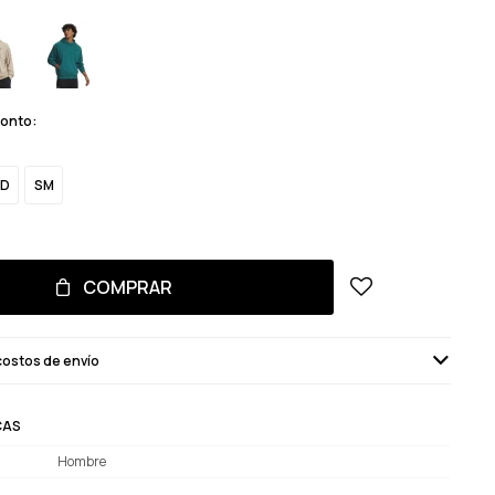
monto:
D
SM
COMPRAR
costos de envío
CAS
Hombre