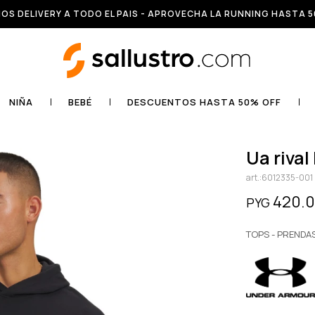
OS DELIVERY A TODO EL PAIS - APROVECHA LA RUNNING HASTA 5
NIÑA
BEBÉ
DESCUENTOS HASTA 50% OFF
ua riva
6012335-001
420.
PYG
TOPS - PRENDA