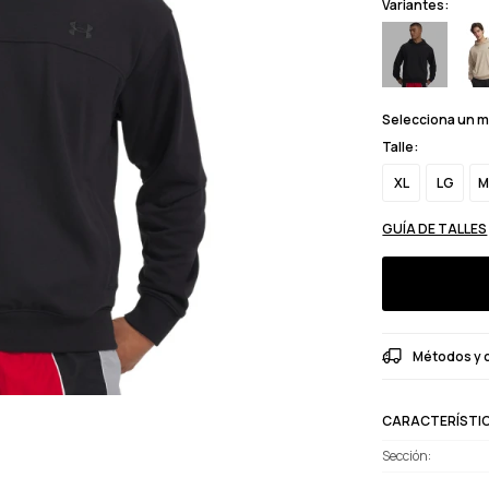
Variantes:
Selecciona un 
Talle:
XL
LG
M
GUÍA DE TALLES
Métodos y 
CARACTERÍSTI
Sección