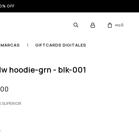
0% OFF
0
PYG
MARCAS
GIFTCARDS DIGITALES
l lw hoodie-grn - blk-001
000
S SUPERIOR