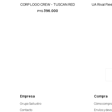
CORP LOGO CREW - TUSCAN RED
UA Rival Fl
396.000
PYG
Empresa
Compra
Grupo Sallustro
Cómo compr
Contacto
Envíos y dev