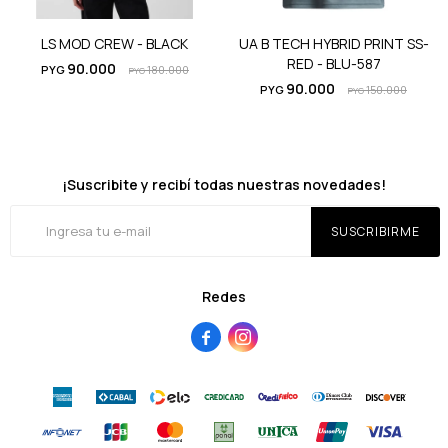
LS MOD CREW - BLACK
UA B TECH HYBRID PRINT SS-
RED - BLU-587
90.000
PYG
180.000
PYG
90.000
PYG
150.000
PYG
¡Suscribite y recibí todas nuestras novedades!
SUSCRIBIRME
Redes

