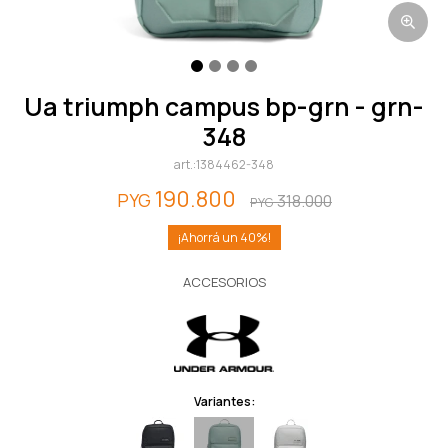
ua triumph campus bp-grn - grn-
348
1384462-348
190.800
PYG
318.000
PYG
40
ACCESORIOS
Variantes: