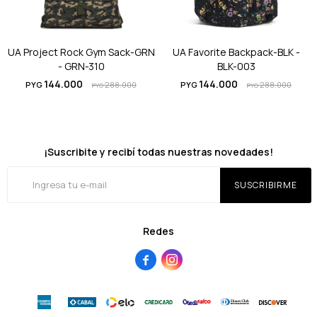
UA Project Rock Gym Sack-GRN
UA Favorite Backpack-BLK -
- GRN-310
BLK-003
144.000
144.000
PYG
288.000
PYG
288.000
PYG
PYG
¡Suscribite y recibí todas nuestras novedades!
SUSCRIBIRME
Redes

