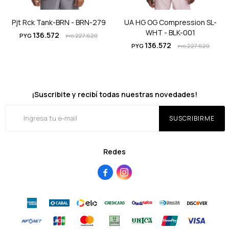
Pjt Rck Tank-BRN - BRN-279
UA HG OG Compression SL-
WHT - BLK-001
136.572
PYG
227.620
PYG
136.572
PYG
227.620
PYG
¡Suscribite y recibí todas nuestras novedades!
SUSCRIBIRME
Redes

