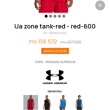
ua zone tank-red - red-600
1361901-600
136.572
PYG
227.620
PYG
40
TOPS - PRENDAS SUPERIOR
Variantes: