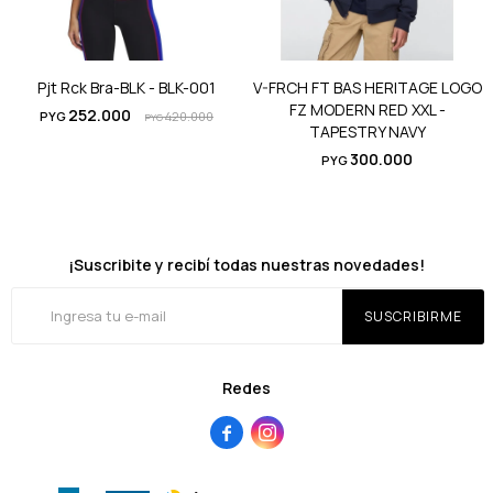
Pjt Rck Bra-BLK - BLK-001
V-FRCH FT BAS HERITAGE LOGO
FZ MODERN RED XXL -
252.000
PYG
420.000
PYG
TAPESTRY NAVY
300.000
PYG
¡Suscribite y recibí todas nuestras novedades!
SUSCRIBIRME
Redes

