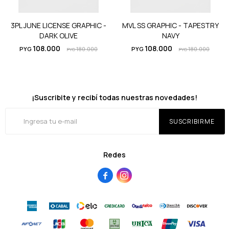
3PL JUNE LICENSE GRAPHIC -
MVL SS GRAPHIC - TAPESTRY
DARK OLIVE
NAVY
108.000
108.000
PYG
180.000
PYG
180.000
PYG
PYG
¡Suscribite y recibí todas nuestras novedades!
SUSCRIBIRME
Redes

