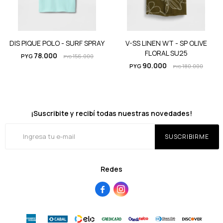
DIS PIQUE POLO - SURF SPRAY
V-SS LINEN WT - SP OLIVE
FLORAL SU25
78.000
PYG
156.000
PYG
90.000
PYG
180.000
PYG
¡Suscribite y recibí todas nuestras novedades!
SUSCRIBIRME
Redes

