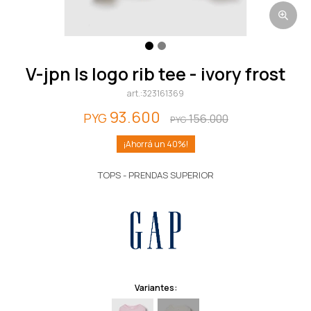
v-jpn ls logo rib tee - ivory frost
323161369
93.600
PYG
156.000
PYG
40
TOPS - PRENDAS SUPERIOR
Variantes: