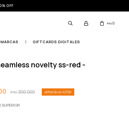
0% OFF
0
PYG
MARCAS
GIFTCARDS DIGITALES
9
00
300.000
40
PYG
S SUPERIOR