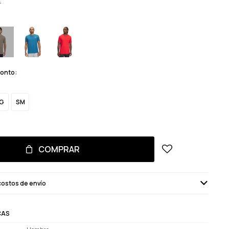
monto:
G
SM
COMPRAR
costos de envío
CAS