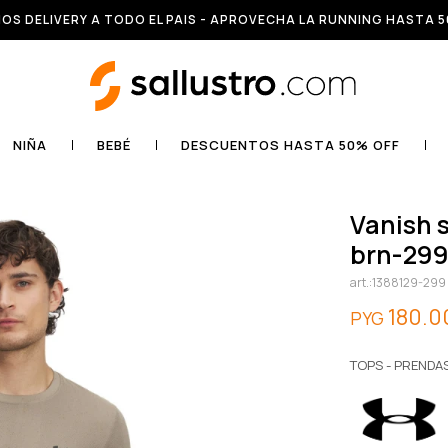
OS DELIVERY A TODO EL PAIS - APROVECHA LA RUNNING HASTA 5
NIÑA
BEBÉ
DESCUENTOS HASTA 50% OFF
vanish seamless novelty ss-red -
brn-29
1388129-299
180.0
PYG
TOPS - PRENDA