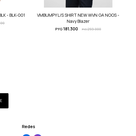
LK - BLK-001
VMBUMPY L/S SHIRT NEW WVN GA NOOS -
Navy Blazer
000
181.300
PYG
259.000
PYG
E
Redes