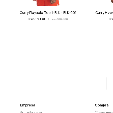
Curry Playable Tee 1-BLK - BLK-001
Curry Hvy
180.000
PYG
300.000
P
PYG
Empresa
Compra
Grupo Sallustro
Cómo compr