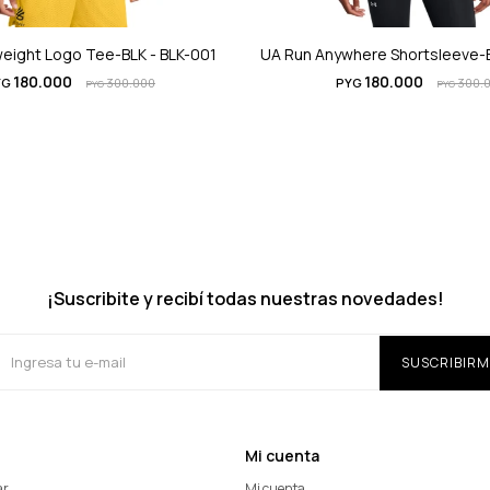
weight Logo Tee-BLK - BLK-001
UA Run Anywhere Shortsleeve-B
180.000
180.000
YG
300.000
PYG
300.
PYG
PYG
¡Suscribite y recibí todas nuestras novedades!
SUSCRIBIRM
Mi cuenta
ar
Mi cuenta