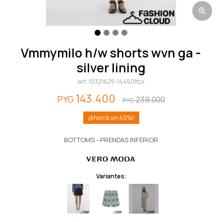
vmmymilo h/w shorts wvn ga -
silver lining
10321625-144501tcx
143.400
PYG
239.000
PYG
40
BOTTOMS - PRENDAS INFERIOR
Variantes: