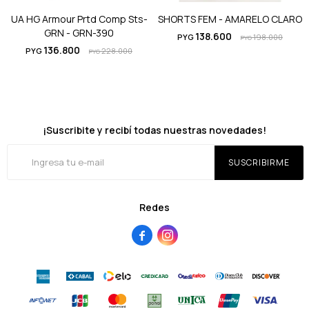
UA HG Armour Prtd Comp Sts-
SHORTS FEM - AMARELO CLARO
GRN - GRN-390
138.600
PYG
198.000
PYG
136.800
PYG
228.000
PYG
¡Suscribite y recibí todas nuestras novedades!
SUSCRIBIRME
Redes

