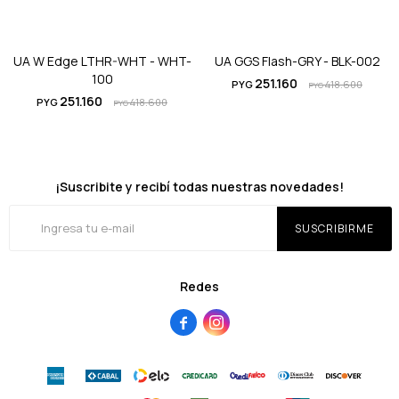
UA W Edge LTHR-WHT - WHT-
UA GGS Flash-GRY - BLK-002
100
251.160
PYG
418.600
PYG
251.160
PYG
418.600
PYG
¡Suscribite y recibí todas nuestras novedades!
SUSCRIBIRME
Redes

