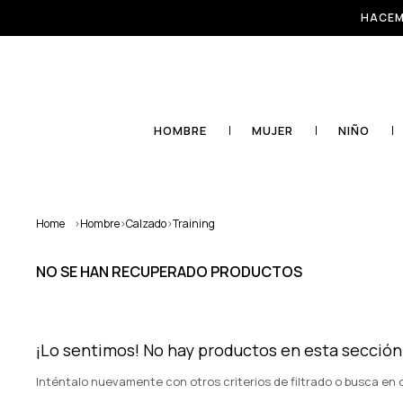
HACEM
HOMBRE
MUJER
NIÑO
Home
>
Hombre
>
Calzado
>
Training
NO SE HAN RECUPERADO PRODUCTOS
¡Lo sentimos! No hay productos en esta sección
Inténtalo nuevamente con otros criterios de filtrado o busca en