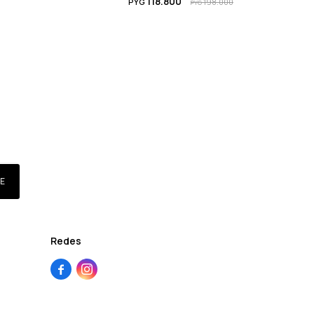
118.800
PYG
198.000
PYG
E
Redes

