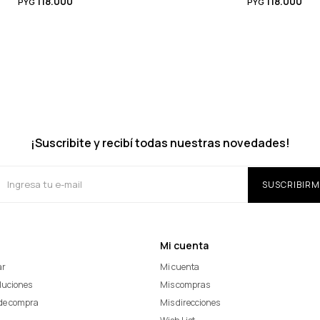
118.000
118.000
PYG
PYG
¡Suscribite y recibí todas nuestras novedades!
SUSCRIBIRM
Mi cuenta
ar
Mi cuenta
oluciones
Mis compras
de compra
Mis direcciones