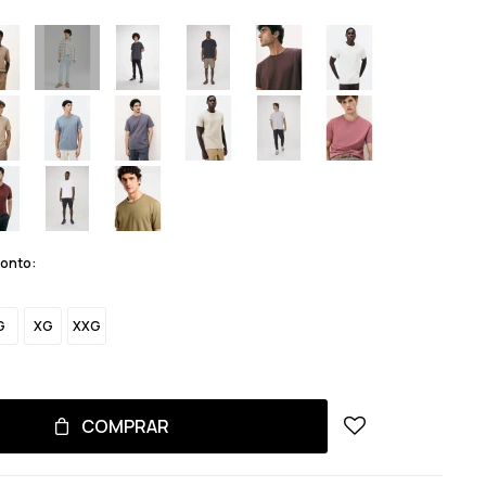
monto:
G
XG
XXG
COMPRAR