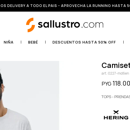
OS DELIVERY A TODO EL PAIS - APROVECHA LA RUNNING HASTA 5
NIÑA
BEBÉ
DESCUENTOS HASTA 50% OFF
camise
0227-md6en
118.0
PYG
TOPS - PRENDA