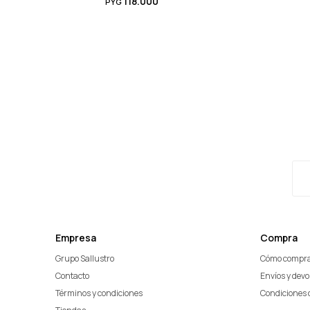
118.000
PYG
Empresa
Compra
Grupo Sallustro
Cómo compr
Contacto
Envíos y dev
Términos y condiciones
Condiciones 