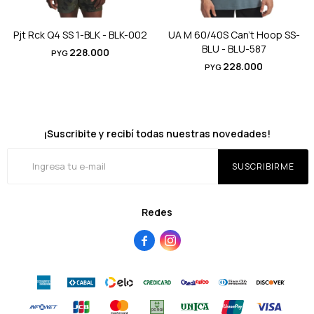
Pjt Rck Q4 SS 1-BLK - BLK-002
UA M 60/40S Can't Hoop SS-
BLU - BLU-587
228.000
PYG
228.000
PYG
¡Suscribite y recibí todas nuestras novedades!
SUSCRIBIRME
Redes

